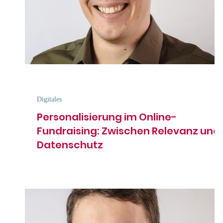
Digitales
Personalisierung im Online-
Fundraising: Zwischen Relevanz und
Datenschutz
Von Jörg Reschke In dieser Rubrik erzählt unser Partner
Jörg Reschke, bekannt als Digital Fundraising Experte, vo
Digitalisierung für...