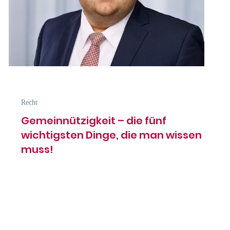
Recht
Gemeinnützigkeit – die fünf
wichtigsten Dinge, die man wissen
muss!
Von Elmar Krüsmann In dieser Rubrik behandeln unsere
Partner von der Kanzlei Winheller aktuelle Rechtsthemen
aus dem Bereich Fundraising...