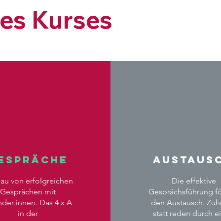
des Kurses
espräche
Austaus
au von erfolgreichen
Die effektive
Gesprächen mit
Gesprächsführung fö
der:innen. Das 4 x A
den Austausch. Zuh
in der
statt reden durch e