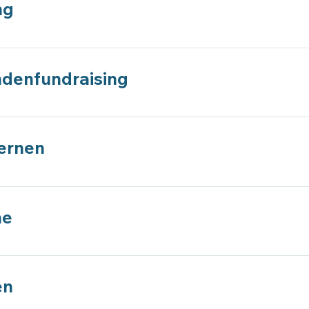
ng
lsetzung des Kurses und Einordnung des Referenten in die Fu
ndenfundraising
ndlagen des Großspendenfundraising vermittelt. Es geht dab
in einer gemeinnützigen Organisation.
lernen
 dem Vertrieb lernen. Die emotionale Seite des Vertriebes s
 für ein erfolgreiches Fundraising.
he
he im Fundraising. Einordnung der Gespräche in die Spenden
pender:innen. Das 4 x A in der Gesprächsführung.
en