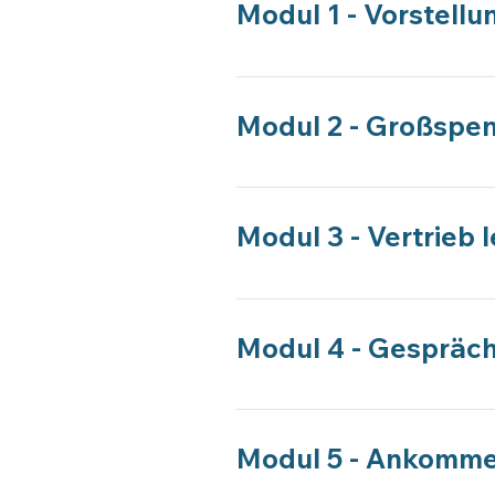
Modul 1 - Vorstellu
Einführung in den Kurs und Zie
Modul 2 - Großspe
In diesem Modul werden die Gru
Einteilung von Spendengruppen 
Modul 3 - Vertrieb 
Was können Fundraiser:innen aus
Verkauf sind eine wichtige Basis
Modul 4 - Gespräc
Rolle der persönliche Gespräc
erfolgreichen Gesprächen mit S
Modul 5 - Ankomm