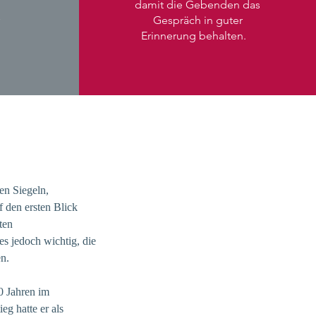
damit die Gebenden das
Gespräch in guter
Erinnerung behalten.
en Siegeln,
uf den ersten Blick
ten
s jedoch wichtig, die
n.
0 Jahren im
eg hatte er als