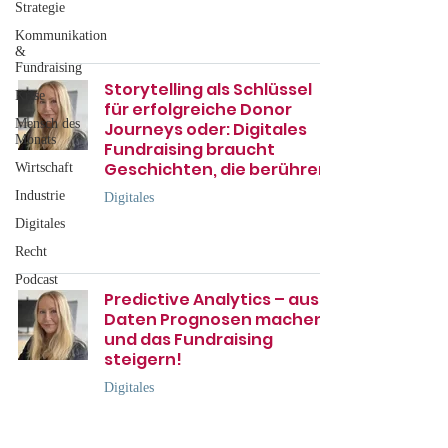
Strategie
Kommunikation
&
Fundraising
Storytelling als Schlüssel
Krise
für erfolgreiche Donor
Mensch des
Journeys oder: Digitales
Monats
Fundraising braucht
Geschichten, die berühren!
Wirtschaft
Industrie
Digitales
Digitales
Recht
Podcast
Predictive Analytics – aus
Daten Prognosen machen
und das Fundraising
steigern!
Digitales