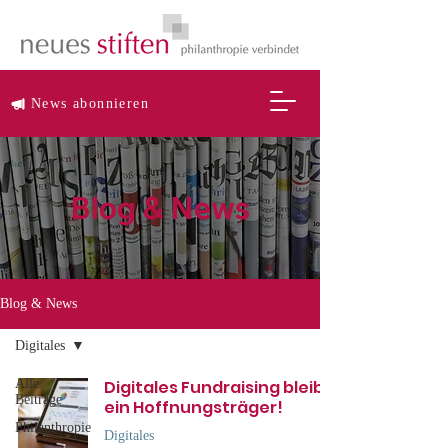
News abonnieren
Blog & News
Blog & News
Digitales
Alle
Digitales Fundraising bleibt
Beiträge
ein Hoffnungsträger!
Philanthropie
Digitales