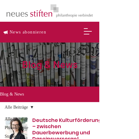
News abonnieren
Blog & News
Blog & News
Alle Beiträge
Alle Beiträge
Deutsche Kulturförderung
– zwischen
Philanthropie
Dauerbewerbung und
Strategie
Daseinsvorsorge!