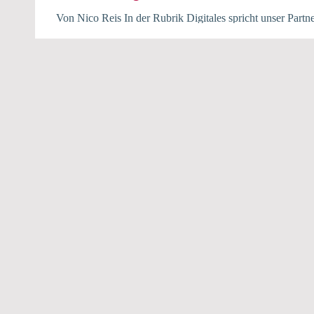
Von Nico Reis In der Rubrik Digitales spricht unser Partn
digitalen Fundraising. Er ist als Gründer von...