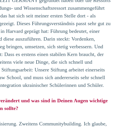
ZEIT GERMANY gegründet haben oder die Ressorts 
gs- und Wissenschaftsressort zusammengeführt 
s hat sich seit meiner ersten Stelle dort - als 
gezeigt. Dieses Führungsverständnis passt sehr gut zu 
n Harvard geprägt hat: Führung bedeutet, einer 
d diese auszuführen. Darin steckt: Vordenken, 
 bringen, umsetzen, sich stetig verbessern. Und 
 Dass es erstens einen stabilen Kern braucht, der 
eitens viele neue Dinge, die sich schnell und 
Stiftungsarbeit: Unsere Stiftung arbeitet einerseits 
w School, und muss sich andererseits sehr schnell 
Integration ukrainischer Schülerinnen und Schüler.
 verändert und was sind in Deinen Augen wichtige 
 sollte?
alisierung. Zweitens Communitybuilding. Ich glaube, 