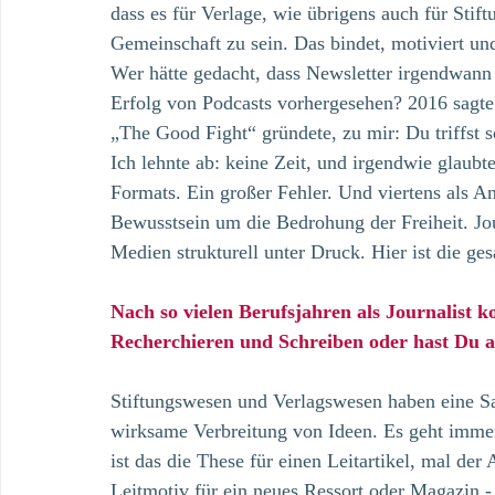
dass es für Verlage, wie übrigens auch für Stift
Gemeinschaft zu sein. Das bindet, motiviert und 
Wer hätte gedacht, dass Newsletter irgendwann
Erfolg von Podcasts vorhergesehen? 2016 sagte
„The Good Fight“ gründete, zu mir: Du triffst s
Ich lehnte ab: keine Zeit, und irgendwie glaubte
Formats. Ein großer Fehler. Und viertens als A
Bewusstsein um die Bedrohung der Freiheit. Jou
Medien strukturell unter Druck. Hier ist die ges
Nach so vielen Berufsjahren als Journalist k
Recherchieren und Schreiben oder hast Du a
Stiftungswesen und Verlagswesen haben eine Sa
wirksame Verbreitung von Ideen. Es geht immer
ist das die These für einen Leitartikel, mal der
Leitmotiv für ein neues Ressort oder Magazin - 