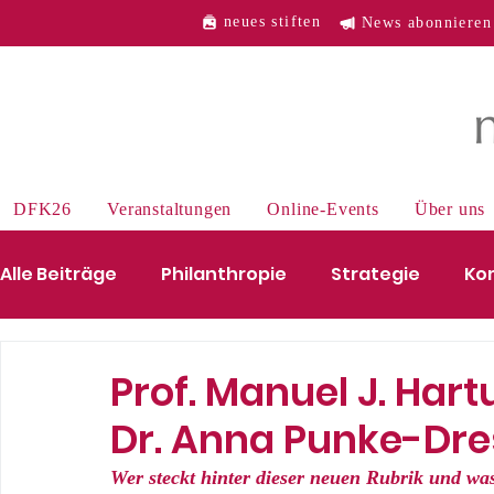
neues stiften
News abonnieren
DFK26
Veranstaltungen
Online-Events
Über uns
Alle Beiträge
Philanthropie
Strategie
Ko
Mensch des Monats
Wirtschaft
Industri
Prof. Manuel J. Har
Dr. Anna Punke-Dr
Wer steckt hinter dieser neuen Rubrik und wa