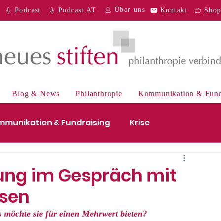
Über uns
Podcast
Podcast AT
Kontakt
Sho
Blog & News
Philanthropie
Kommunikation & Fund
mmunikation & Fundraising
Krise
e
Digitales
Recht
Podcast
tung im Gespräch mit
esen
s möchte sie für einen Mehrwert bieten?