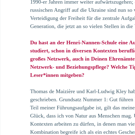
1990-er Jahren immer weiter aufwärtszugehen; d
russischen Angriff auf die Ukraine sind nun so v
Verteidigung der Freiheit für die zentrale Aufg
Generation, die jetzt an so vielen Stellen in d
Du hast an der Henri-Nannen-Schule eine A
studiert, schon in diversen Kontexten berufli
großes Netzwerk, auch in Deinen Ehrenämte
Netzwerk- und Beziehungspflege? Welche Ti
Leser*innen mitgeben?
Thomas de Maizière und Karl-Ludwig Kley hab
geschrieben. Grundsatz Nummer 1: Gut führen
Teil meiner Führungsaufgabe ist, gilt das meine
Glück, dass ich von Natur aus Menschen mag. U
Kontexten arbeiten zu dürfen, in denen man vi
Kombination begreife ich als ein echtes Gesche