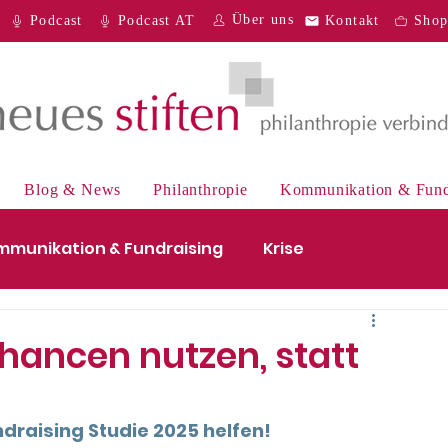
Über uns
Podcast
Podcast AT
Kontakt
Sho
Blog & News
Philanthropie
Kommunikation & Fund
mmunikation & Fundraising
Krise
e
Digitales
Recht
Podcast
hancen nutzen, statt
ndraising Studie 2025 helfen!