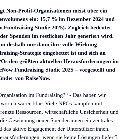
gt Non-Profit-Organisationen meist über ein
ndenvolumens ein: 15,7 % im Dezember 2024 und
Fundraising Studie 2025). Zugleich bedeutet
 der Spenden im restlichen Jahr generiert wird.
nn deshalb nur dann ihre volle Wirkung 
raising-Strategie eingebettet ist und sich an 
POs den größten aktuellen Herausforderungen im 
eNow Fundraising Studie 2025 – vorgestellt und 
ünder von RaiseNow.
Organisation im Fundraising?“ - Das haben wir 
tworten waren klar: Viele NPOs kämpfen mit 
enzte Ressourcen, wirtschaftliche Unsicherheit und 
 die Gewinnung neuer Spender:innen ein zentrales 
d das aktive Engagement der Unterstützer:innen. 
rausforderungen, wenn sie keine Lösungen liefert? 