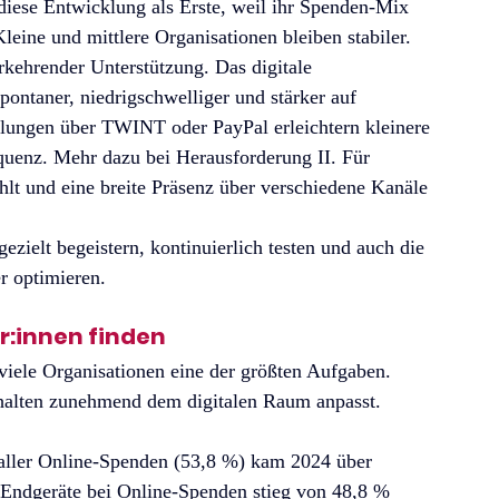
diese Entwicklung als Erste, weil ihr Spenden-Mix 
leine und mittlere Organisationen bleiben stabiler. 
rkehrender Unterstützung. Das digitale 
pontaner, niedrigschwelliger und stärker auf 
lungen über TWINT oder PayPal erleichtern kleinere 
quenz. Mehr dazu bei Herausforderung II. Für 
hlt und eine breite Präsenz über verschiedene Kanäle 
ezielt begeistern, kontinuierlich testen und auch die 
 optimieren.
r:innen finden
viele Organisationen eine der größten Aufgaben. 
rhalten zunehmend dem digitalen Raum anpasst. 
 aller Online-Spenden (53,8 %) kam 2024 über 
 Endgeräte bei Online-Spenden stieg von 48,8 % 