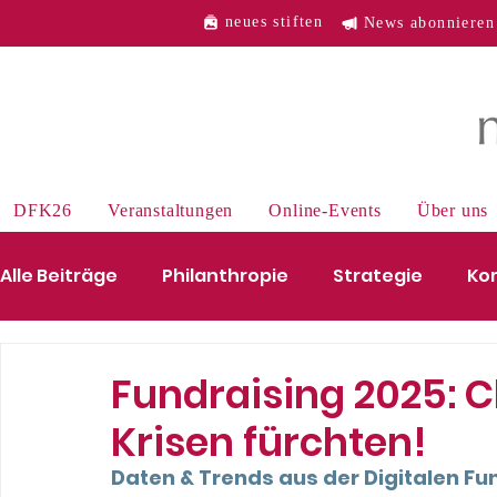
neues stiften
News abonnieren
DFK26
Veranstaltungen
Online-Events
Über uns
Alle Beiträge
Philanthropie
Strategie
Ko
Mensch des Monats
Wirtschaft
Industri
Fundraising 2025: C
Krisen fürchten!
Daten & Trends aus der Digitalen Fu