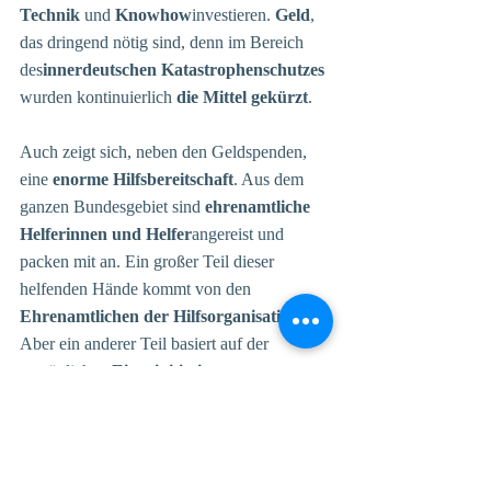
Technik
 und 
Knowhow
investieren. 
Geld
, 
das dringend nötig sind, denn im Bereich 
des
innerdeutschen Katastrophenschutzes 
wurden kontinuierlich
 die Mittel gekürzt
. 
Auch zeigt sich, neben den Geldspenden, 
eine 
enorme Hilfsbereitschaft
. Aus dem 
ganzen Bundesgebiet sind 
ehrenamtliche 
Helferinnen und Helfer
angereist und 
packen mit an. Ein großer Teil dieser 
helfenden Hände kommt von den 
Ehrenamtlichen der Hilfsorganisationen.
Aber ein anderer Teil basiert auf der 
persönlichen 
Eigeninitiative von 
Menschen
, die sich in ihr Auto gesetzt 
haben und vor Ort einfach mit angepackt 
haben. 