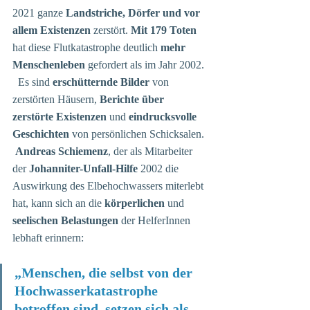
2021 ganze 
Landstriche, Dörfer und vor 
allem Existenzen
 zerstört. 
Mit 179 Toten
hat diese Flutkatastrophe deutlich 
mehr 
Menschenleben 
gefordert als im Jahr 2002. 
  Es sind 
erschütternde Bilder
 von 
zerstörten Häusern, 
Berichte über 
zerstörte Existenzen
 und 
eindrucksvolle 
Geschichten
 von persönlichen Schicksalen. 
Andreas Schiemenz
, der als Mitarbeiter 
der 
Johanniter-Unfall-Hilfe
 2002 die 
Auswirkung des Elbehochwassers miterlebt 
hat, kann sich an die 
körperlichen 
und 
seelischen Belastungen
 der HelferInnen 
lebhaft erinnern:  
„Menschen, die selbst von der 
Hochwasserkatastrophe 
betroffen sind, setzen sich als 