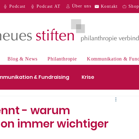
Über uns
Podcast
Podcast AT
Kontakt
Sho
Blog & News
Philanthropie
Kommunikation & Fund
mmunikation & Fundraising
Krise
e
Digitales
Recht
Podcast
ennt - warum
on immer wichtiger