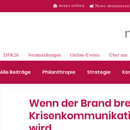
neues stiften
News abonnieren
DFK26
Veranstaltungen
Online-Events
Über uns
Alle Beiträge
Philanthropie
Strategie
Ko
Mensch des Monats
Wirtschaft
Industri
Wenn der Brand br
Krisenkommunikati
wird