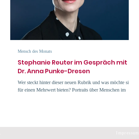
Mensch des Monats
Stephanie Reuter im Gespräch mit
Dr. Anna Punke-Dresen
t
:
Wer steckt hinter dieser neuen Rubrik und was möchte sie
für einen Mehrwert bieten? Portraits über Menschen im
gemeinnützigen Bereich...
.
Impressu