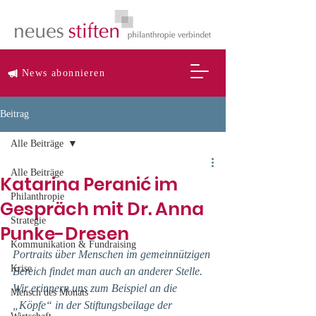
News abonnieren
Beitrag
Alle Beiträge
Alle Beiträge
Katarina Peranić im
Philanthropie
Gespräch mit Dr. Anna
Strategie
Punke-Dresen
Kommunikation & Fundraising
Portraits über Menschen im gemeinnützigen 
Krise
Bereich findet man auch an anderer Stelle. 
Wir erinnern uns zum Beispiel an die 
Mensch des Monats
„Köpfe“ in der Stiftungsbeilage der 