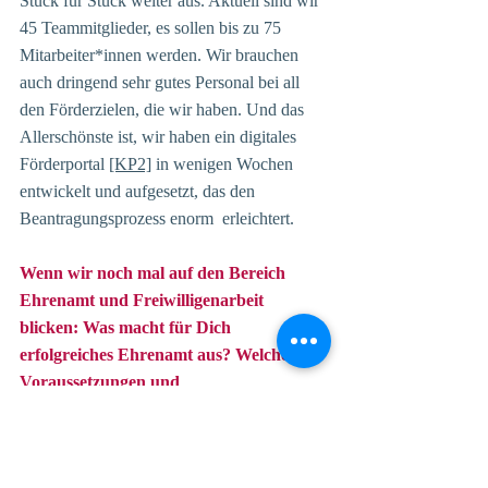
Stück für Stück weiter aus. Aktuell sind wir 
45 Teammitglieder, es sollen bis zu 75 
Mitarbeiter*innen werden. Wir brauchen 
auch dringend sehr gutes Personal bei all 
den Förderzielen, die wir haben. Und das 
Allerschönste ist, wir haben ein digitales 
Förderportal 
[KP2]
 in wenigen Wochen 
entwickelt und aufgesetzt, das den 
Beantragungsprozess enorm  erleichtert.
Wenn wir noch mal auf den Bereich 
Ehrenamt und Freiwilligenarbeit 
blicken: Was macht für Dich 
erfolgreiches Ehrenamt aus? Welche 
Voraussetzungen und 
Rahmenbedingungen braucht es und 
was wünscht Du Dir für die Entwicklung 
des Bereiches bürgerschaftliches 