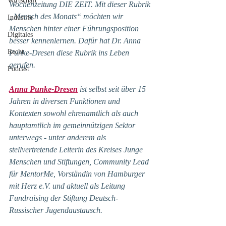
Wirtschaft
Wochenzeitung DIE ZEIT. Mit dieser Rubrik 
„Mensch des Monats“ möchten wir 
Industrie
Menschen hinter einer Führungsposition 
Digitales
besser kennenlernen. Dafür hat Dr. Anna 
Recht
Punke-Dresen diese Rubrik ins Leben 
gerufen.
Podcast
Anna Punke-Dresen
 ist selbst seit über 15 
Jahren in diversen Funktionen und 
Kontexten sowohl ehrenamtlich als auch 
hauptamtlich im gemeinnützigen Sektor 
unterwegs - unter anderem als 
stellvertretende Leiterin des Kreises Junge 
Menschen und Stiftungen, Community Lead 
für MentorMe, Vorständin von Hamburger 
mit Herz e.V. und aktuell als Leitung 
Fundraising der Stiftung Deutsch-
Russischer Jugendaustausch.