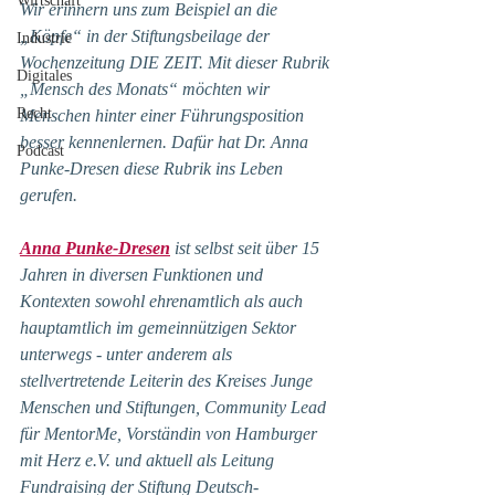
Wirtschaft
Wir erinnern uns zum Beispiel an die 
„Köpfe“ in der Stiftungsbeilage der 
Industrie
Wochenzeitung DIE ZEIT. Mit dieser Rubrik 
Digitales
„Mensch des Monats“ möchten wir 
Recht
Menschen hinter einer Führungsposition 
besser kennenlernen. Dafür hat Dr. Anna 
Podcast
Punke-Dresen diese Rubrik ins Leben 
gerufen.
Anna Punke-Dresen
 ist selbst seit über 15 
Jahren in diversen Funktionen und 
Kontexten sowohl ehrenamtlich als auch 
hauptamtlich im gemeinnützigen Sektor 
unterwegs - unter anderem als 
stellvertretende Leiterin des Kreises Junge 
Menschen und Stiftungen, Community Lead 
für MentorMe, Vorständin von Hamburger 
mit Herz e.V. und aktuell als Leitung 
Fundraising der Stiftung Deutsch-