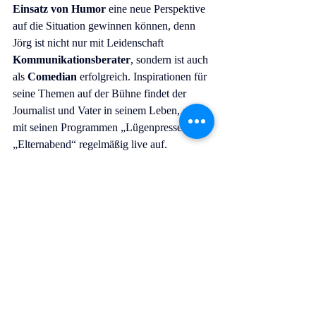
Einsatz von Humor
 eine neue Perspektive 
auf die Situation gewinnen können, denn 
Jörg ist nicht nur mit Leidenschaft 
Kommunikationsberater
, sondern ist auch 
als 
Comedian
 erfolgreich. Inspirationen für 
seine Themen auf der Bühne findet der 
Journalist und Vater in seinem Leben, er tritt 
mit seinen Programmen „Lügenpresse“ und 
„Elternabend“ regelmäßig live auf.
In seine Arbeit bringt er seine eigenen 
Erfahrungen mit Kommunikation und 
Führung in Redaktionen und „auf der 
anderen Seite des Tisches“ ein. Als 
ehemaliger 
langjähriger Chefredakteur
weiß er aus eigener Erfahrung, welche 
Themen, welche Inhalte und vor allem 
welche Kommunikationskanäle 
funktionieren.