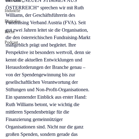
Bei den 
„NEUEN STIMMEN AUS 
Wirtschaft
ÖSTERREICH“ 
sprechen wir mit 
Ruth 
Industrie
Williams, der Geschäftsführerin des 
Digitales
Fundraising Verband Austria (FVA).
 Seit 
gut zwei Jahren leitet sie die Organisation, 
Recht
die den österreichischen Fundraising-Markt 
Podcast
maßgeblich prägt und begleitet. 
Ihre 
Perspektive ist besonders wertvoll, denn sie 
kennt die aktuellen Entwicklungen und 
Herausforderungen der Branche genau
 – 
von der Spendengewinnung bis zur 
gesellschaftlichen Verantwortung der 
Stiftungen und Non-Profit-Organisationen.
Ein spannender Einblick aus erster Hand: 
Ruth Williams betont, wie wichtig die 
mittleren Spendenbeträge für die 
Finanzierung gemeinnütziger 
Organisationen sind. Nicht nur die ganz 
großen Spenden, sondern gerade das 