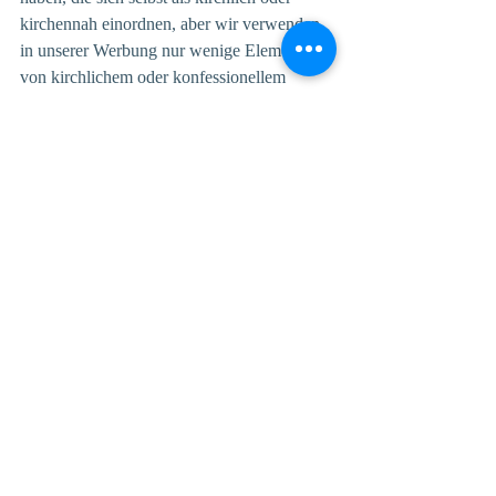
kirchennah einordnen, aber wir verwenden 
in unserer Werbung nur wenige Elemente 
von kirchlichem oder konfessionellem 
Profil. Natürlich sprechen die Kirchen als 
Gebäude, für die wir uns einsetzen, da 
schon für sich, aber auch Menschen, die 
sich eher als heimat- oder kulturverbunden 
einschätzen, unterstützen das. 
Und zum Schluss – 3 
Fragen in je einem Satz: 
Welches Buch haben Sie bzgl. Ehrenamt/ 
Engagement oder auch den Feldern, in 
denen Sie sich engagieren, gelesen, das 
Sie nachhaltig beeindruckt hat?
Dale Carnegie: Wie man Freunde gewinnt