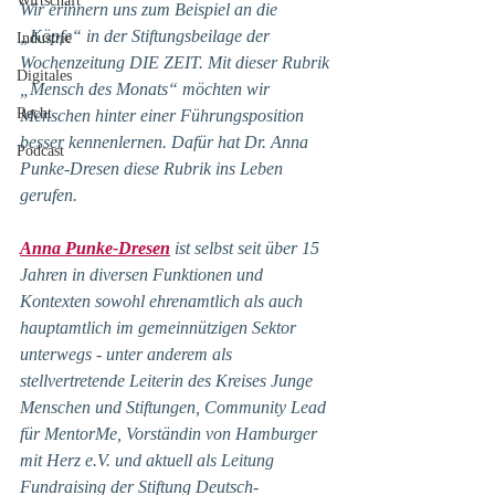
Wirtschaft
Wir erinnern uns zum Beispiel an die 
„Köpfe“ in der Stiftungsbeilage der 
Industrie
Wochenzeitung DIE ZEIT. Mit dieser Rubrik 
Digitales
„Mensch des Monats“ möchten wir 
Recht
Menschen hinter einer Führungsposition 
besser kennenlernen. Dafür hat Dr. Anna 
Podcast
Punke-Dresen diese Rubrik ins Leben 
gerufen.
Anna Punke-Dresen
 ist selbst seit über 15 
Jahren in diversen Funktionen und 
Kontexten sowohl ehrenamtlich als auch 
hauptamtlich im gemeinnützigen Sektor 
unterwegs - unter anderem als 
stellvertretende Leiterin des Kreises Junge 
Menschen und Stiftungen, Community Lead 
für MentorMe, Vorständin von Hamburger 
mit Herz e.V. und aktuell als Leitung 
Fundraising der Stiftung Deutsch-