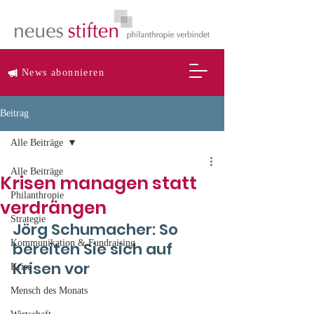
News abonnieren
Beitrag
Alle Beiträge
Alle Beiträge
Krisen managen statt
Philanthropie
verdrängen
Strategie
Jörg Schumacher: So 
Kommunikation & Fundraising
bereiten Sie sich auf 
Krisen vor
Krise
Mensch des Monats