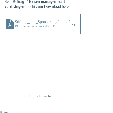
Sein Beitrag  
"Krisen managen statt 
verdrängen"
 steht zum Download bereit. 
Stiftung_und_Sponsoring-Joerg_Schumacher-Krisen_manag
.pdf
PDF herunterladen • 463KB
Jörg Schumacher
Krise